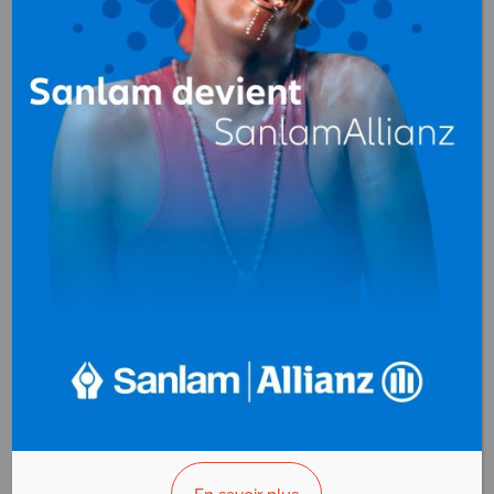
Import-export
au
Cameroun
AIR TERRE MER
Import-Export
Douala - Cameroun
AFFICHER LE N°
VOUS ÊTES LE PROPRIÉTAIRE?
COGENI CAMEROUN
Import-Export
Douala - Cameroun
AFFICHER LE N°