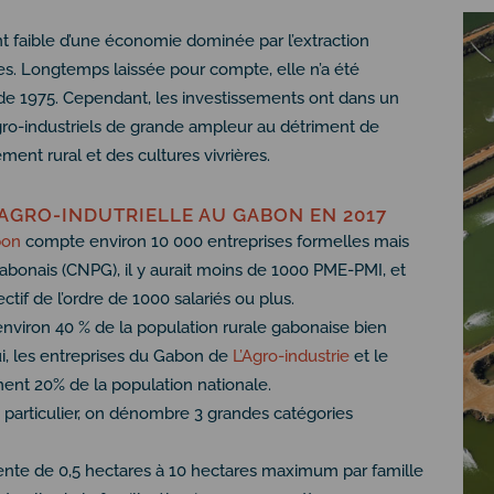
nt faible d’une économie dominée par l’extraction
ères. Longtemps laissée pour compte, elle n’a été
 de 1975. Cependant, les investissements ont dans un
gro-industriels de grande ampleur au détriment de
nt rural et des cultures vivrières.
 AGRO-INDUTRIELLE AU GABON EN 2017
bon
compte environ 10 000 entreprises formelles mais
abonais (CNPG), il y aurait moins de 1000 PME-PMI, et
tif de l’ordre de 1000 salariés ou plus.
nviron 40 % de la population rurale gabonaise bien
hui, les entreprises du Gabon de
L’Agro-industrie
et le
ent 20% de la population nationale.
 particulier, on dénombre 3 grandes catégories
ésente de 0,5 hectares à 10 hectares maximum par famille