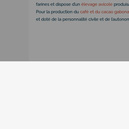
farines et dispose d’un
élevage avicole
produis
Pour la production du
café et du cacao gabona
et doté de la personnalité civile et de l’autono