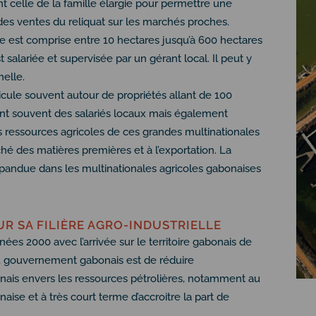
t celle de la famille élargie pour permettre une
es ventes du reliquat sur les marchés proches.
lle est comprise entre 10 hectares jusqu’à 600 hectares
salariée et supervisée par un gérant local. Il peut y
helle.
rticule souvent autour de propriétés allant de 100
nt souvent des salariés locaux mais également
es ressources agricoles de ces grandes multinationales
hé des matières premières et à l’exportation. La
épandue dans les multinationales agricoles gabonaises
UR SA FILIÈRE AGRO-INDUSTRIELLE
es 2000 avec l’arrivée sur le territoire gabonais de
 du gouvernement gabonais est de réduire
nais envers les ressources pétrolières, notamment au
naise et à très court terme d’accroitre la part de