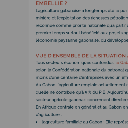
EMBELLIE ?
L’agriculture gabonaise a longtemps été le poi
minière et l’exploitation des richesses pétroli
reconnue comme priorité nationale qu’à partir
premier temps surtout bénéficié aux projets a
l’économie paysanne gabonaise, du développeme
VUE D’ENSEMBLE DE LA SITUATION
Tous secteurs économiques confondus,
le Ga
selon la Confédération nationale du patronat g
moins d’une centaine d’entreprises avec un effec
Au Gabon, l’agriculture emploie actuellement e
qu’elle ne contribue qu’à 5 % du PIB. Aujourd’
secteur agricole gabonais concernent directem
En Afrique centrale en général et au Gabon en
d’agriculture :
l’agriculture familiale au Gabon : Elle repr