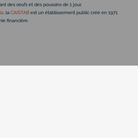
ant des œufs et des poussins de 1 jour.
is
, la
CAISTAB
est un établissement public créé en 1971
mie financière.