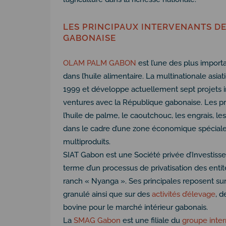
LES PRINCIPAUX INTERVENANTS DE
GABONAISE
OLAM PALM GABON
est l’une des plus importa
dans l’huile alimentaire. La multinationale 
1999 et développe actuellement sept projets ind
ventures avec la République gabonaise. Les p
l’huile de palme, le caoutchouc, les engrais, les
dans le cadre d’une zone économique spécial
multiproduits.
SIAT Gabon est une Société privée d’Investisse
terme d’un processus de privatisation des ent
ranch « Nyanga ». Ses principales reposent su
granulé ainsi que sur des
activités d’élevage
, d
bovine pour le marché intérieur gabonais.
La
SMAG Gabon
est une filiale du
groupe inte