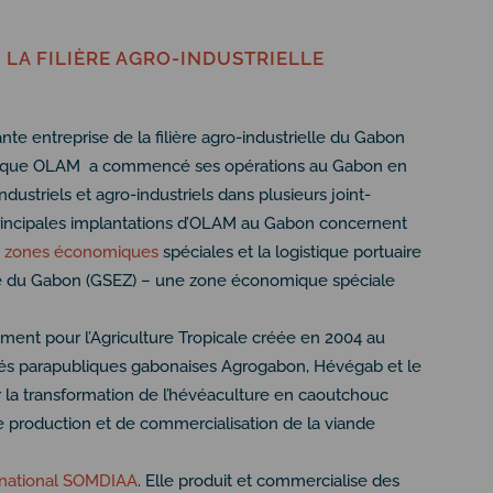
 LA FILIÈRE AGRO-INDUSTRIELLE
nte entreprise de la filière agro-industrielle du Gabon
asiatique OLAM a commencé ses opérations au Gabon en
ustriels et agro-industriels dans plusieurs joint-
rincipales implantations d’OLAM au Gabon concernent
zones économiques
spéciales et la logistique portuaire
e du Gabon (GSEZ) – une zone économique spéciale
ment pour l’Agriculture Tropicale créée en 2004 au
ités parapubliques gabonaises Agrogabon, Hévégab et le
r la transformation de l’hévéaculture en caoutchouc
e production et de commercialisation de la viande
rnational SOMDIAA
. Elle produit et commercialise des