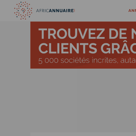
//
AN