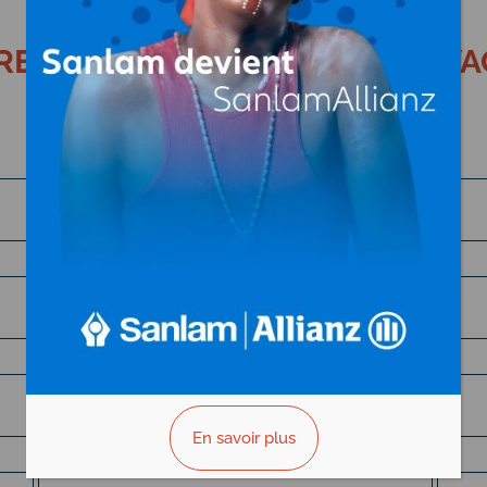
E – AGRO-INDUSTRIE – ELEVA
AU GABON
Agro-industrie
Boissons (fabrication, embouteillage)
Caoutchouc, latex
En savoir plus