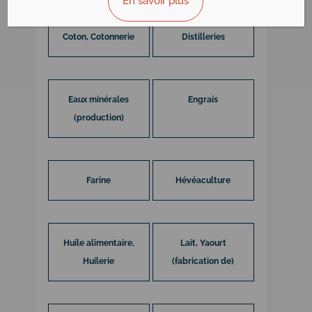
En savoir plus
Coton, Cotonnerie
Distilleries
Eaux minérales
Engrais
(production)
Farine
Hévéaculture
Huile alimentaire,
Lait, Yaourt
Huilerie
(fabrication de)