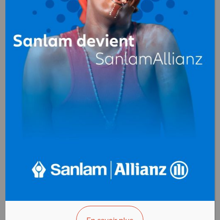
Agriculture
Agro-industrie
Alimentation
Boissons
animale
(fabrication,
embouteillage)
Brasseries
Café, Cacao (caisse
de péréquation)
Café, Cacao
Chocolaterie
(transformation)