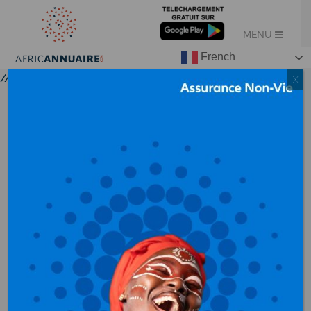
French
//
X
AGRICULTURE –
AGRO-INDUSTRIE –
ELEVAGE – PECHE
AU CAMEROUN