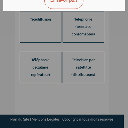
En savoir plus
Télédiffusion
Téléphonie
(produits,
consomables)
Téléphonie
Télévision par
cellulaire
satellilte
(opérateur)
(distributeurs)
Plan du Site
|
Mentions Légales
| Copyright © tous droits réservés