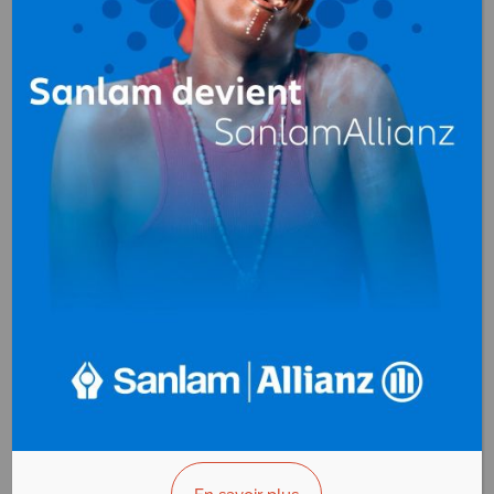
Antennes
Cybercafés
paraboliques
Informatique
Informatique
(matériel et
(réseaux, câblage)
fournitures)
Informatique
Internet (création
(services, conseil,
de sites)
formation)
Internet (FAI)
Télécommunications
(systèmes intégrés)