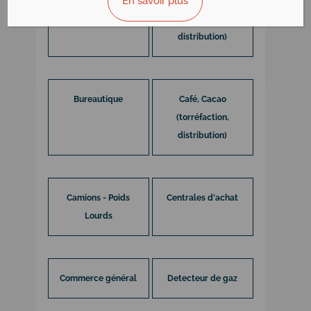
En savoir plus
Bazar
Boissons
(importation,
distribution)
Bureautique
Café, Cacao
(torréfaction,
distribution)
Camions - Poids
Centrales d'achat
Lourds
Commerce général
Detecteur de gaz