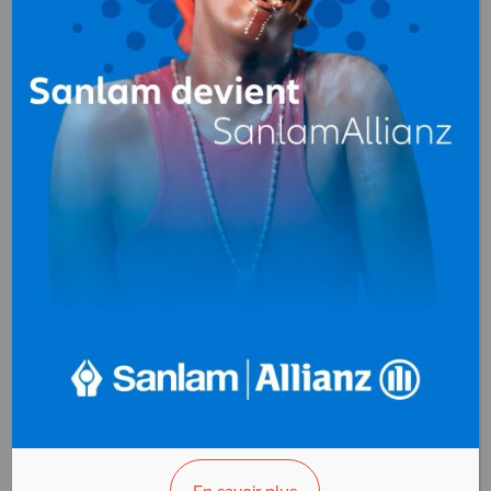
Article de Pêche et
Automobiles
de Chasse
(accessoires,
pièces détachées)
Automobiles
Automobiles
(concessionnaire)
(contrôle
technique)
Automobiles
Automobiles
(expertise)
(occasion)