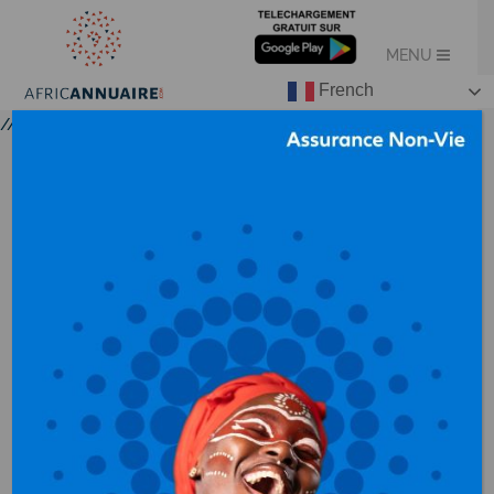
French
//
X
COMMERCE
AU GABON
Agent de marques
Alarme, matériel
de sécurité