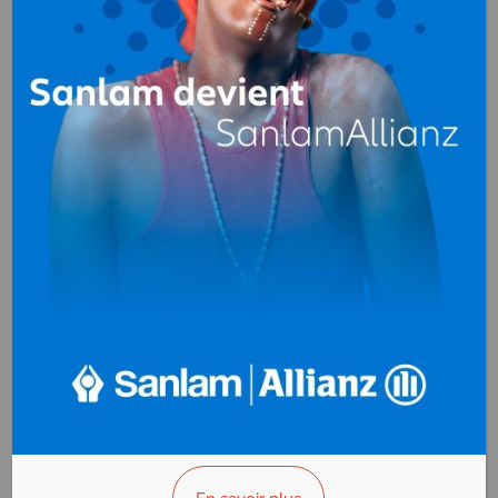
GANNY
ENTREPRISE
Import-Export
Douala
Cameroun
+(237) 677 70 07 81
>>> Vous êtes le propriétaire ?