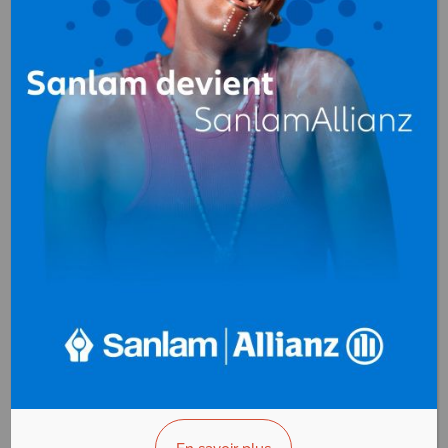
AIR TERRE MER
Import-Export
Douala
Cameroun
+(237) 677 17 40 83
>>> Vous êtes le propriétaire ?