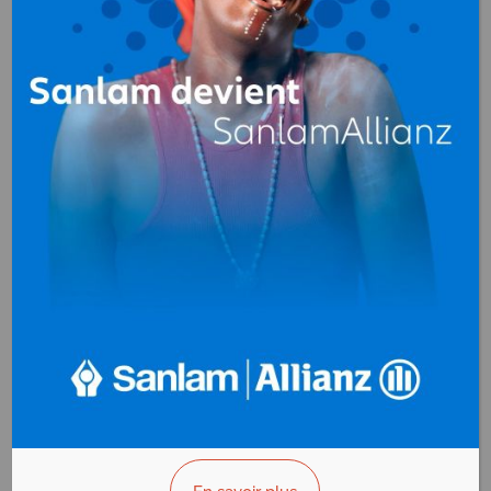
COGENI
CAMEROUN
Commerce général
,
Import-Export
Douala
Cameroun
+(237) 233 42 47 03
>>> Vous êtes le propriétaire ?