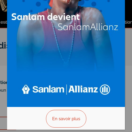
distribution)
au
Cameroun
ion, distribution)
oun
En savoir plus
Vous êtes le propriétaire?