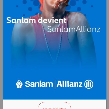
Ets. BETGNA
Boissons (importation,
distribution)
Yaoundé
Cameroun
+(237) 222 20 73 88
>>> Vous êtes le propriétaire ?