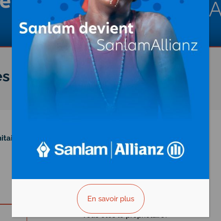
es
au
Gabon
itaires
En savoir plus
Vous êtes le propriétaire?