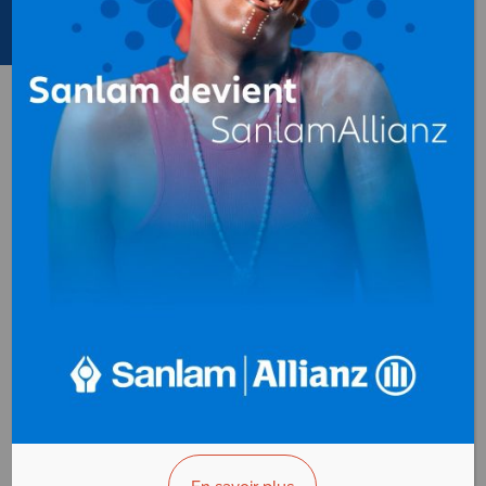
Produits métallurgiques
au
Gabon
BERNABE GABON
Produits
métallurgiques
ZI Oloumi
B.P. 2084
Libreville - Gabon
Prestation :
"Donnons aux Hommes
les moyens
de bâtir l'avenir"
AFFICHER LE N°
VOUS ÊTES LE PROPRIÉTAIRE?