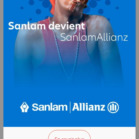
Produits métallurgiques
au
Cameroun
IBC Aciers & Métaux
(International Business
Corporation)
Produits
métallurgiques
Douala - Cameroun
AFFICHER LE N°
VOUS ÊTES LE PROPRIÉTAIRE?
METAFRIQUE
CAMEROUN
Produits
métallurgiques