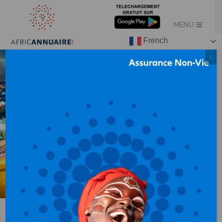
French
X