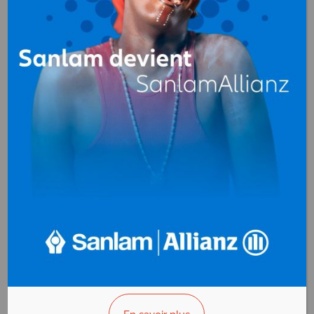
Matériel d'incendie
au
Cameroun
FRP (Face aux Risques
Professionnels)
Matériel d'incendie
Douala - Cameroun
AFFICHER LE N°
VOUS ÊTES LE PROPRIÉTAIRE?
MIRE WORLD
Matériel d'incendie
Yaoundé - Cameroun
AFFICHER LE N°