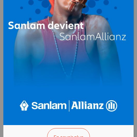
Groupes électrogènes
au
Congo
AEM
Groupes
électrogènes
BP. 408
Pointe-Noire - Congo
AFFICHER LE N°
VOUS ÊTES LE PROPRIÉTAIRE?
AXE CENTRAL
Groupes
électrogènes
BP. 347
Pointe-Noire - Congo