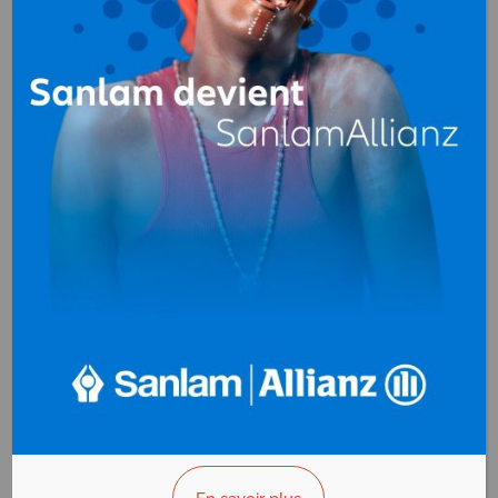
GRH, Recrutement
au
Gabon
ALTEMPLOI
GRH, Recrutement
Vallée Ste. Marie
BP 2707
Libreville - Gabon
Prestation :
Cabinet de Conseil en
Ressources Humaines
VOIR LA FICHE INFO
VOIR LA FICHE INFO
ALTEMPLOI INTERIM
GRH, Recrutement