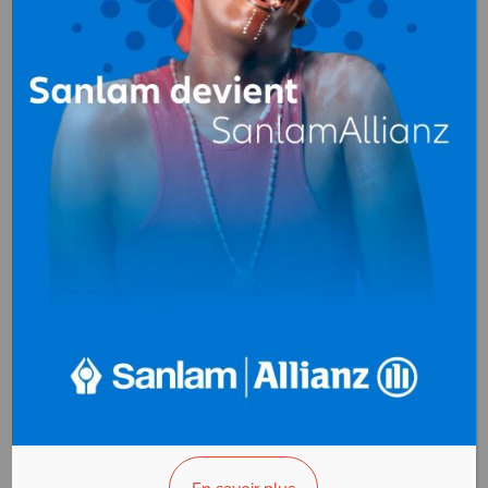
Energie électrique (production,
distribution)
au
Cameroun
DETAENERGY
Energie électrique
(production,
distribution)
Douala - Cameroun
AFFICHER LE N°
VOUS ÊTES LE PROPRIÉTAIRE?
ENEO
Energie électrique
(production,
distribution)
Douala - Cameroun