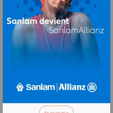
Eau (production, distribution)
au
Cameroun
CDE (Camerounaise
Des Eaux
Eau (production,
distribution)
Douala - Cameroun
AFFICHER LE N°
VOUS ÊTES LE PROPRIÉTAIRE?