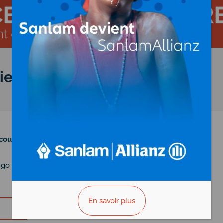
iers
au
Congo
coursiers
ngo
En savoir plus
Vous êtes le propriétaire?