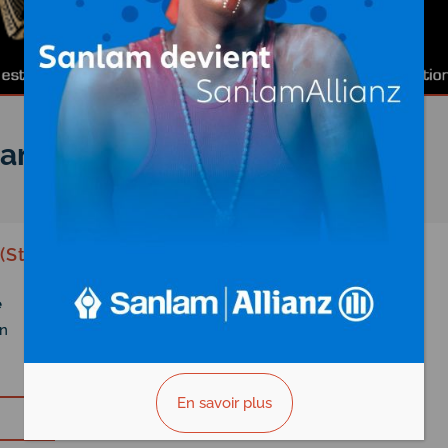
ameroun
Sté de Développement du Coton du
e
n
En savoir plus
Vous êtes le propriétaire?