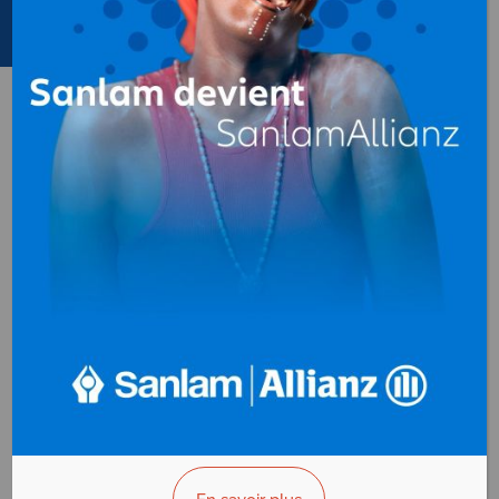
Containers, Conteneurs
(transformation)
au
Gabon
ASE CORPORATION
Containers,
Conteneurs
(transformation)
B.P. 2705
Libreville - Gabon
AFFICHER LE N°
VOUS ÊTES LE PROPRIÉTAIRE?