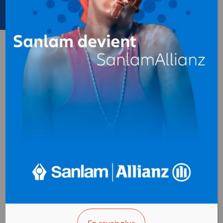
Capteurs, Soupapes
au
Gabon
MULTITECH
Capteurs, Soupapes
B.P. 776
Port-Gentil - Gabon
Prestation :
Robinetterie
industrielle (test, entretien et
réparation) - Usinage -
Métrologie Représentant des
marques HENDRESS HAUSER -
AFFICHER LE N°
VOUS ÊTES LE PROPRIÉTAIRE?