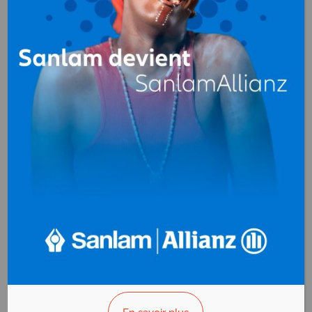
Bureautique
au
Cameroun
AFRICANNE
Bureautique
Douala - Cameroun
AFFICHER LE N°
VOUS ÊTES LE PROPRIÉTAIRE?
BURELEC
Bureautique
Yaoundé - Cameroun
AFFICHER LE N°