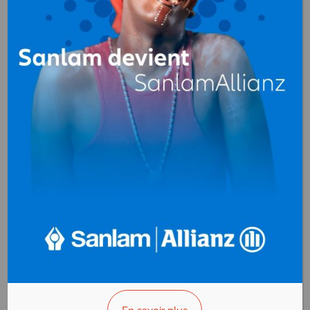
Bois (scierie, séchage,
transformation)
au
Gabon
PRECIOUS WOODS
CEB
Bois (scierie, séchage,
transformation)
B.P. 2262
Libreville - Gabon
Prestation :
Precious Woods est
l'une des plus grandes
entreprises au monde en matière
de gestion durable
VOIR LA FICHE INFO
VOIR LA FICHE INFO