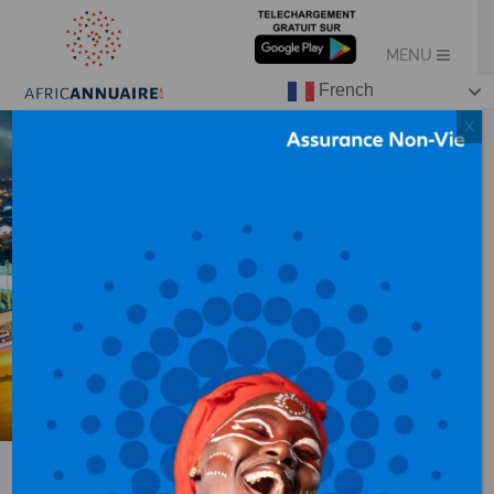
French
X