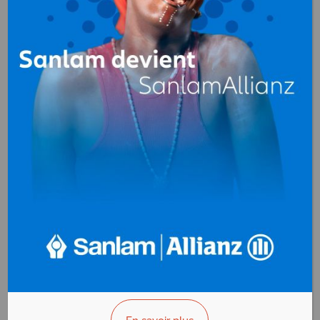
Automobiles (accessoires,
pièces détachées)
au
Congo
CATERPILLAR ENGINS
SERVICES
Automobiles
(accessoires, pièces
détachées)
BP. NC
Brazzaville - Congo
AFFICHER LE N°
VOUS ÊTES LE PROPRIÉTAIRE?
CIC (Congolaise
d’Industrie et de
Commerce)