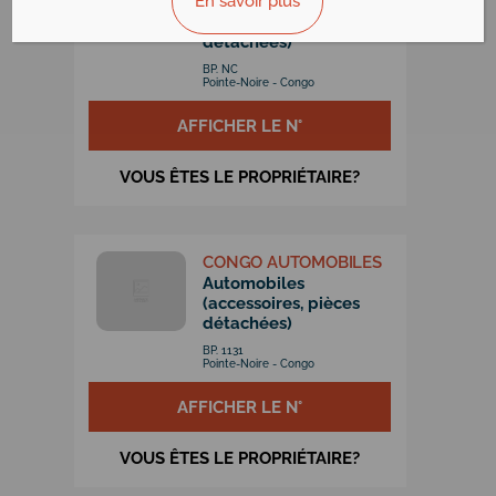
En savoir plus
Automobiles
(accessoires, pieces
detachées)
BP. NC
Pointe-Noire - Congo
AFFICHER LE N°
VOUS ÊTES LE PROPRIÉTAIRE?
CONGO AUTOMOBILES
Automobiles
(accessoires, pièces
détachées)
BP. 1131
Pointe-Noire - Congo
AFFICHER LE N°
VOUS ÊTES LE PROPRIÉTAIRE?