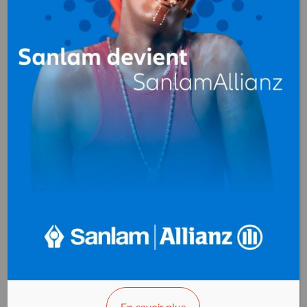
Assainissement
au
Cameroun
DTP TERRASSEMENT
Assainissement
Yaoundé - Cameroun
AFFICHER LE N°
VOUS ÊTES LE PROPRIÉTAIRE?
EGIDA-BTP
Assainissement
Douala - Cameroun
AFFICHER LE N°