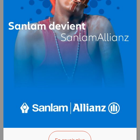
Architectes - Architecture
au
Gabon
2G
Architectes -
Architecture
B.P. 1140
Libreville - Gabon
AFFICHER LE N°
VOUS ÊTES LE PROPRIÉTAIRE?
A2 CONCEPTION
Architectes -
Architecture
BP. 555
Libreville - Gabon