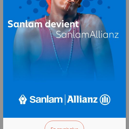
YOMBE II
Transport
d'Hydrocarbure
,
Containers, Conteneurs
(location)
B.P. 479 Port-Gentil
Gabon
+(241)077 350 250
>>> Vous êtes le propriétaire ?