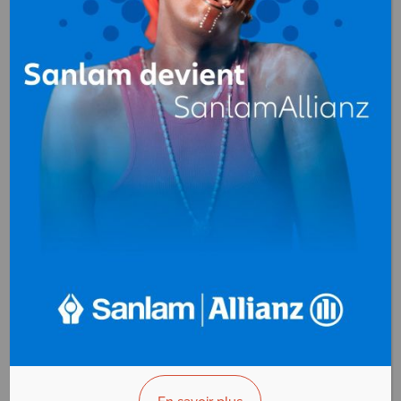
WARTSILA
Moteurs (marins et hors-
bord)
Douala
Cameroun
+(237) 233 50 54 00
>>> Vous êtes le propriétaire ?