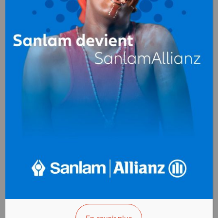
UCB (Union
Camerounaise de
Brasseries)
Brasseries
,
Boissons
(fabrication,
embouteillage)
Douala
Cameroun
+(237) 233 37 58 66
>>> Vous êtes le propriétaire ?