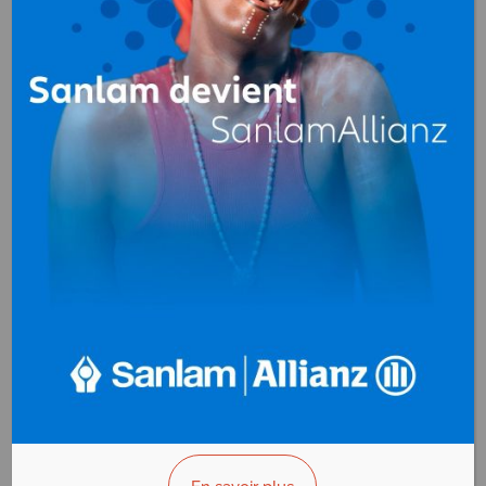
THEBAULT
TRANSBOIS
Bois (négoce et
exportation)
B.P. 18 028 Libreville
Gabon
+(241)011 705 855
>>> Vous êtes le propriétaire ?