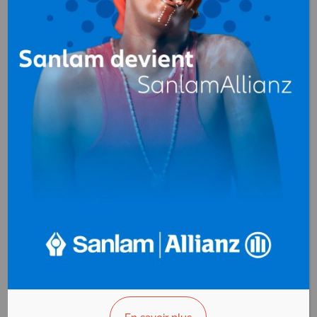
SPM GABON
Meubles, mobilier
(importation,
distribution)
B.P. 484 Libreville
Gabon
+(241)074 325 597
>>> Vous êtes le propriétaire ?