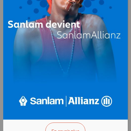
SOCOTRANS
Transitaires
B.P. 9589 Libreville
Gabon
+(241)066 264 842
>>> Vous êtes le propriétaire ?