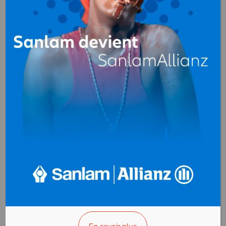
SOCATUR (Sté
Camerounaise de
Transport Urbain)
Transport routier
,
Transport de personnel
Douala
Cameroun
+(237) 233 40 12 97
>>> Vous êtes le propriétaire ?