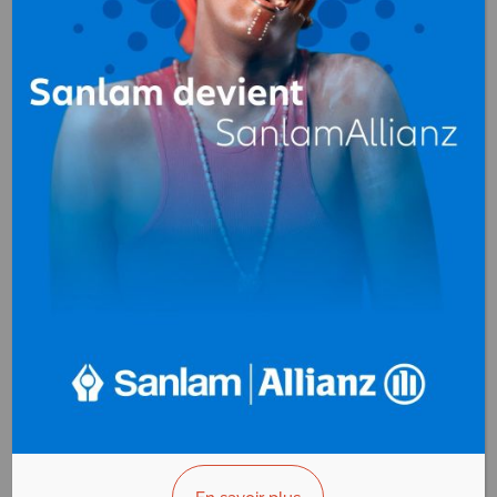
SARA
Meubles, Mobilier
(fabrication)
BP. 1313 Pointe-Noire
Congo
+(242)04 416 33 33
>>> Vous êtes le propriétaire ?