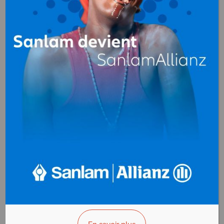
RESCO SERVICES
(Restauration en
Collectivité et
Services)
Catering
,
Restauration
d'entreprise
B.P. 3584 Port-Gentil
Gabon
+(241)011 569 770
>>> Vous êtes le propriétaire ?