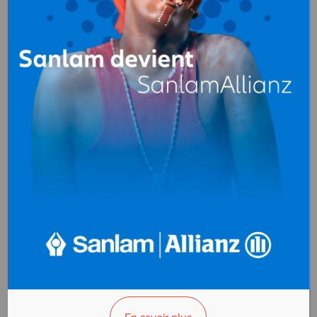
PESCHAUD
GABON
Transport maritime
B.P. 331 Port-Gentil
Gabon
+(241)011 555 543
>>> Vous êtes le propriétaire ?