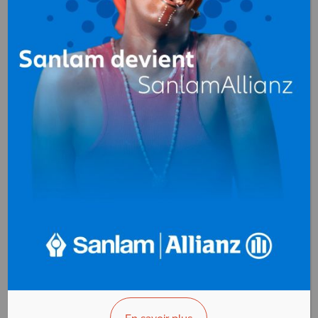
OPTIMUM B&B
Nettoyage industriel
Douala
Cameroun
+(237)655510324
>>> Vous êtes le propriétaire ?