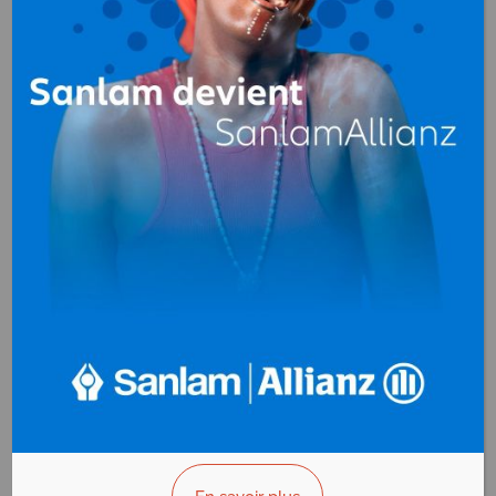
INFRA TP
Terrassement
B.P. 2050 Libreville
Gabon
+(241)074 334 410
>>> Vous êtes le propriétaire ?