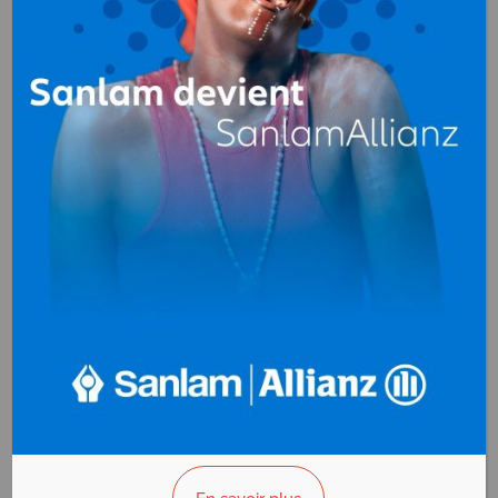
GIE (Groupement
d’Inde)
Travaux Publics, Génie
civil
B.P. 4869 Libreville
Gabon
+(241)077 899 621
>>> Vous êtes le propriétaire ?