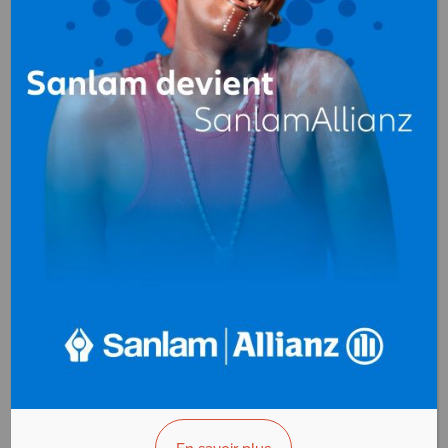
GAC SHIPPING &
LOGISTICS
Consignation maritime
BP. NC Pointe-Noire
Congo
+(242)05 301 12 80
>>> Vous êtes le propriétaire ?