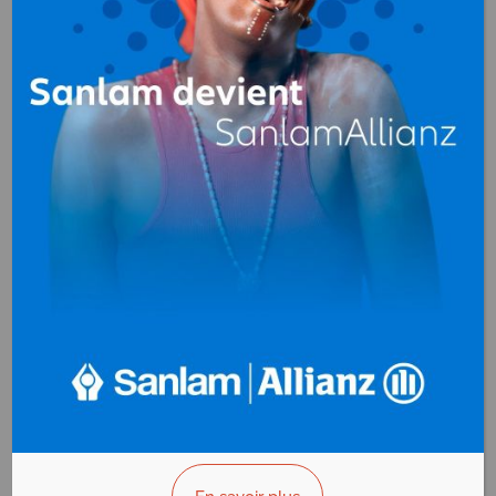
FRANCE
VOLONTARIAT
Formation, Coaching
BP. NC Brazzaville
Congo
+(242)06 829 76 07
>>> Vous êtes le propriétaire ?