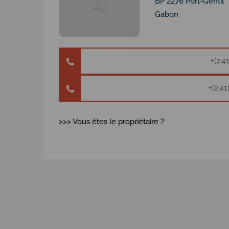
BP 2276 Port-Gentil
Gabon
+(24
+(241
>>> Vous êtes le propriétaire ?