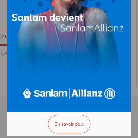
1)062 761 931
)074 88 70 44
En savoir plus