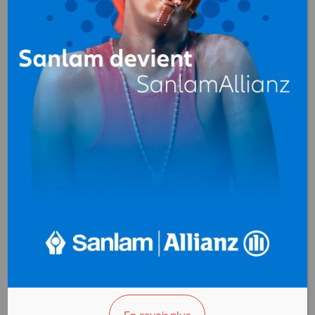
BST (Big Shop
Transit)
Transitaires
,
Acconage
BP. 5530 Pointe-Noire
Congo
+(242)06 661 82 57
>>> Vous êtes le propriétaire ?