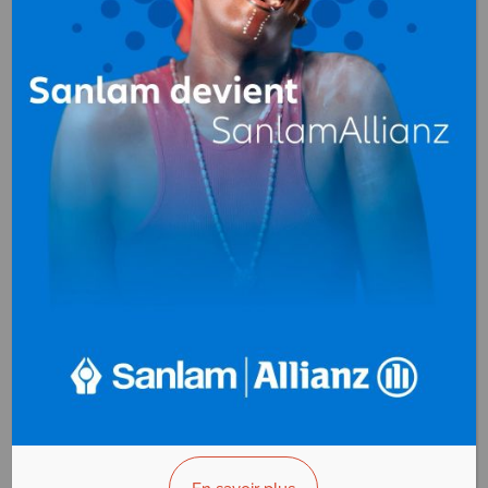
BE TECH
Electricité (entreprises)
,
Plomberie (entreprises)
,
Froid - Climatisation
(entreprises)
ZI Oloumi (face Garep)
B.P. 8310 Libreville
Gabon
+(241)065 654 100
>>> Vous êtes le propriétaire ?