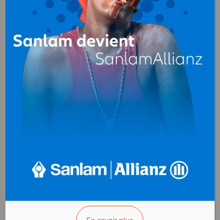
ASECNA
Communautaire
Sécurité aérienne
B.P. 2180 Libreville
Gabon
+(241)011 732 997
>>> Vous êtes le propriétaire ?