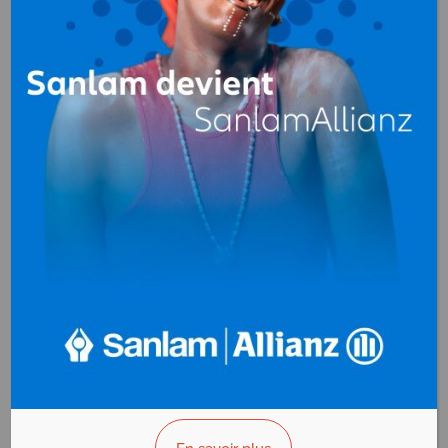
AG PARTNERS
CONGO
Agences Conseil en
communication
,
Radiodiffusion
BP. 2224 Brazzaville
Congo
+(242)06 442 90 24
>>> Vous êtes le propriétaire ?