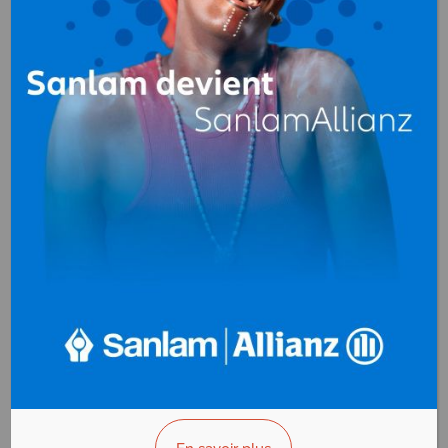
AC2P (Association
Camerounaise
des
Professionnels
de Plasturgie)
Syndicats, Associations
Douala
Cameroun
+(237) 233 40 45 29
>>> Vous êtes le propriétaire ?